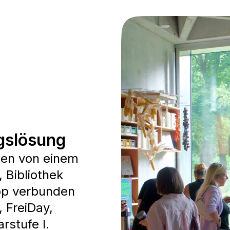
gslösung
ben von einem
 Bibliothek
pp verbunden
 FreiDay,
rstufe I.