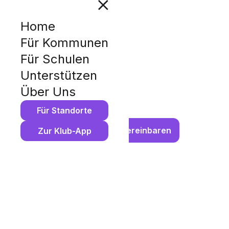
Home
KLUB S
Für Kommunen
Für Schulen
KLASS
Unterstützen
Über Uns
Mit Klub können Schüler*innen
Für Standorte
Jetzt Gespräch vereinbaren
Zur Klub-App